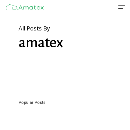
All Posts By
amatex
Popular Posts